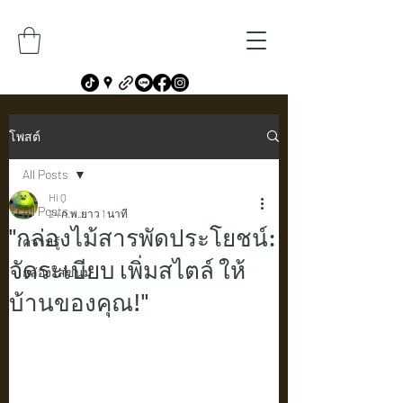
โพสต์
All Posts
Hi Q
All Posts
24 ก.พ.
ยาว 1 นาที
"กล่องไม้สารพัดประโยชน์:
ความรู้
จัดระเบียบ เพิ่มสไตล์ ให้
กล่องใส่ขนม
บ้านของคุณ!"