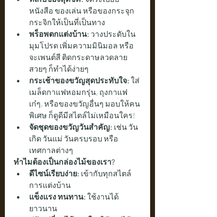
หนังสือ ของเล่น หรือของกระจุก
กระจิกให้เป็นที่เป็นทาง
พร็อพตกแต่งบ้าน:
 วางประดับใน
มุมโปรด เพิ่มความมินิมอล หรือ
จะเพนต์สี ติดกระดาษลวดลาย
สวยๆ ก็ทำได้ง่ายๆ
กระเช้าของขวัญสุดประทับใจ:
 ใส่
เมล็ดกาแฟหอมกรุ่น, ถุงกาแฟ
เก๋ๆ, หรือของขวัญอื่นๆ มอบให้คน
พิเศษ ก็ดูดีมีสไตล์ไม่เหมือนใคร!
จัดชุดของขวัญวันสำคัญ:
 เช่น วัน
เกิด วันแม่ วันครบรอบ หรือ
เทศกาลต่างๆ
ทำไมต้องเป็นกล่องไม้ของเรา?
ดีไซน์เรียบง่าย:
 เข้ากับทุกสไตล์
การแต่งบ้าน
แข็งแรง ทนทาน:
 ใช้งานได้
ยาวนาน