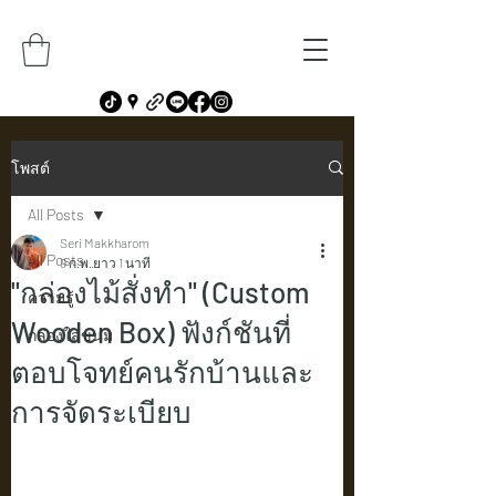
โพสต์
All Posts
Seri Makkharom
All Posts
9 ก.พ.
ยาว 1 นาที
"กล่องไม้สั่งทำ" (Custom
ความรู้
Wooden Box) ฟังก์ชันที่
กล่องใส่ขนม
ตอบโจทย์คนรักบ้านและ
การจัดระเบียบ