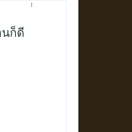
นก็ดี