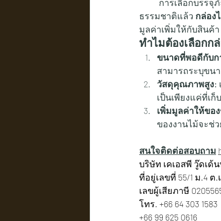
	การเลือกบรรจุภัณฑ์หรือของใช้ในบ้านที่เป็น "ไม้" ไม่เคยล้าสมัย นอกจากความสวยงามที่เป็น
ธรรมชาติแล้ว 
กล่องไ
มูลค่าเพิ่มให้กับสินค้า
ทำไมต้องเลือกกล
ขนาดที่พอดีกับก
สามารถระบุขนาดที
วัสดุคุณภาพสูง:
เป็นเพียงแค่ที่เก
เพิ่มมูลค่าให้ขอ
ของงานไม้จะช่ว
สนใจติดต่อสอบถาม
บริษัท เคเอสพี วู๊ดเด้
ที่อยู่เลขที่ 55/1 ม.4
เลขผู้เสียภาษี 02055
โทร. +66 64 303 1583
+66 99 625 0616