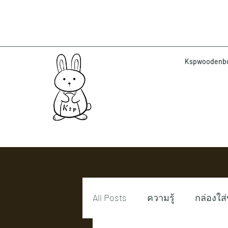
Kspwoodenbox 
All Posts
ความรู้
กล่องใส