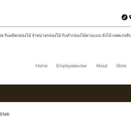
รับผลิตกล่องไม้ จำหน่ายกล่องไม้ รับทำกล่องไม้ตามแบบ ลังไม้ แพคเกจสินค
Home
Employeesview
About
Store
่ขนม