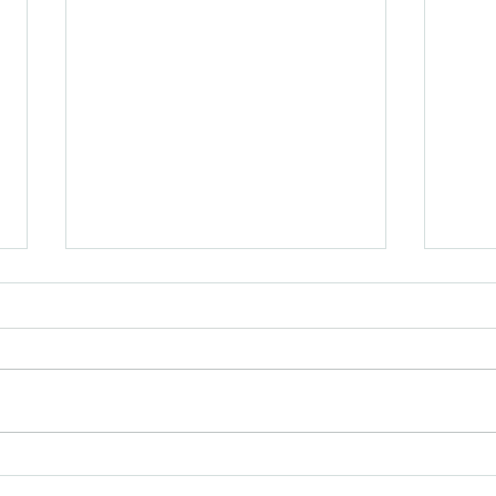
"เติมเต็มความละมุน ให้ทุกการ
กล่อ