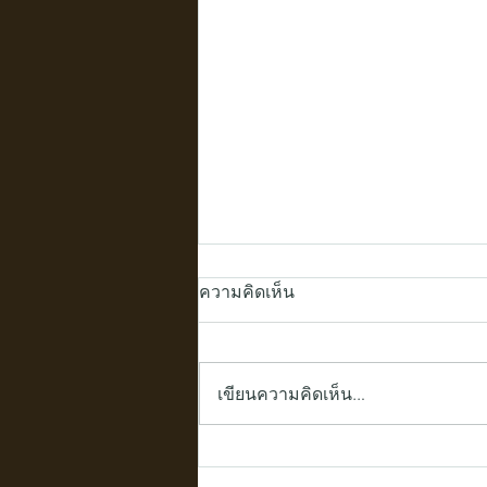
ความคิดเห็น
เขียนความคิดเห็น…
เหตุผลที่ร้านรองเท้าควรเปลี่ยน