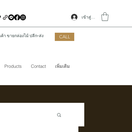
เข้าสู่ระบบ
้า ขายกล่องไม้ ปลีก-ส่ง
CALL
Products
Contact
เพิ่มเติม