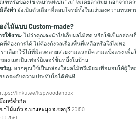
ม้สั่งทำ
 ยังเป็นตัวเลือกที่ตอบโจทย์ทั้งในแง่ของความทนท
่องไม้แบบ Custom-made?
ารใช้งาน:
 ไม่ว่าคุณจะนำไปเก็บผลไม้สด หรือใช้เป็นกล่องเก
่ต้องการได้ ไม่ต้องกังวลเรื่องพื้นที่เหลือหรือใส่ไม่พอ
 เราเลือกใช้ไม้ที่มีลวดลายสวยงามและมีความแข็งแรง เพื่อให
็บของ แต่เป็นเฟอร์นิเจอร์ชิ้นหนึ่งในบ้าน
งขวัญ:
 หากคุณใช้เป็นกล่องใส่ผลไม้พรีเมียมเพื่อมอบให้ผู้
ยยกระดับความประทับใจได้ทันที
https://linktr.ee/kspwoodenbox
นบ๊อกซ์จำกัด
 ต.เขาไม้แก้ว อ.บางละมุง จ.ชลบุรี 20150
65007591