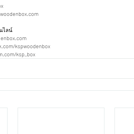
ox
pwoodenbox.com
นไลน์
denbox.com
ok.com/kspwoodenbox
am.com/ksp_box