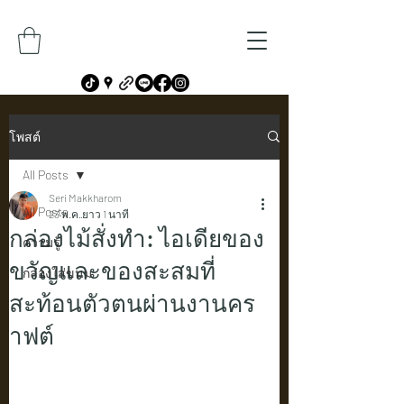
โพสต์
All Posts
Seri Makkharom
All Posts
23 พ.ค.
ยาว 1 นาที
กล่องไม้สั่งทำ: ไอเดียของ
ความรู้
ขวัญและของสะสมที่
กล่องใส่ขนม
สะท้อนตัวตนผ่านงานคร
าฟต์