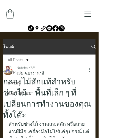
โพสต์
All Posts
Nutcha KSP.
All Posts
28 ม.ค.
ยาว 1 นาที
กล่องไม้สักแท้สำหรับ
ความรู้
ช่างไม้ — พื้นที่เล็ก ๆ ที่
กล่องใส่ขนม
เปลี่ยนการทำงานของคุณ
ทั้งโต๊ะ
สำหรับช่างไม้ งานแกะสลัก หรือสาย
งานฝีมือ เครื่องมือไม่ใช่แค่อุปกรณ์ แต่