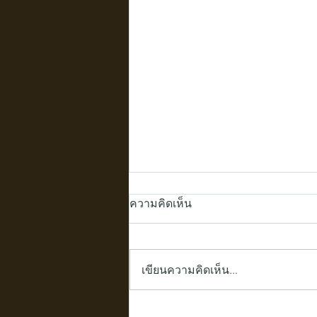
ความคิดเห็น
เขียนความคิดเห็น…
เหตุผลที่ร้านรองเท้าควรเปลี่ยน