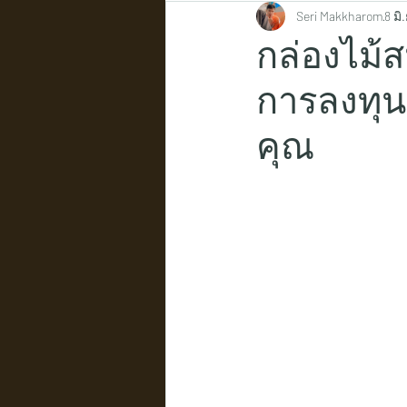
Seri Makkharom
8 มิ.
กล่องไม้ส
การลงทุน
คุณ