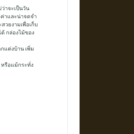
่ว่าจะเป็นวัน
้ำค่าและน่าจดจำ
สวยงามเพื่อเก็บ
ได้ กล่องไม้ของ
แต่งบ้าน เพิ่ม
 หรือแม้กระทั่ง