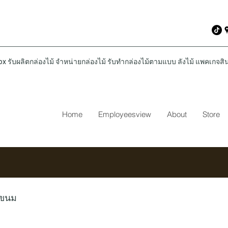
รับผลิตกล่องไม้ จำหน่ายกล่องไม้ รับทำกล่องไม้ตามแบบ ลังไม้ แพคเกจสินค
Home
Employeesview
About
Store
่ขนม