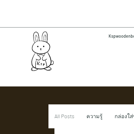
Kspwoodenbox 
All Posts
ความรู้
กล่องใส