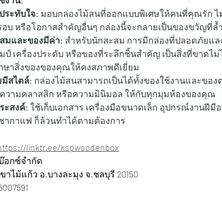
ประทับใจ:
 มอบกล่องไม้สนที่ออกแบบพิเศษให้คนที่คุณรัก ไม
รอบ หรือโอกาสสำคัญอื่นๆ กล่องนี้จะกลายเป็นของขวัญที่ล
ะสมและของมีค่า:
 สำหรับนักสะสม การมีกล่องที่ปลอดภัยและ
์ เครื่องประดับ หรือของที่ระลึกชิ้นสำคัญ เป็นสิ่งที่ขาดไม่
กษาสิ่งของของคุณให้คงสภาพดีเยี่ยม
มีสไตล์:
 กล่องไม้สนสามารถเป็นได้ทั้งของใช้งานและของตก
 ความคลาสสิก หรือความมินิมอล ให้กับทุกมุมห้องของคุณ
ระสงค์:
 ใช้เก็บเอกสาร เครื่องมือขนาดเล็ก อุปกรณ์งานฝีมือ
ส่ชากาแฟ ก็ล้วนทำได้ตามต้องการ
https://linktr.ee/kspwoodenbox
นบ๊อกซ์จำกัด 
 ต.เขาไม้แก้ว อ.บางละมุง จ.ชลบุรี 20150
65007591