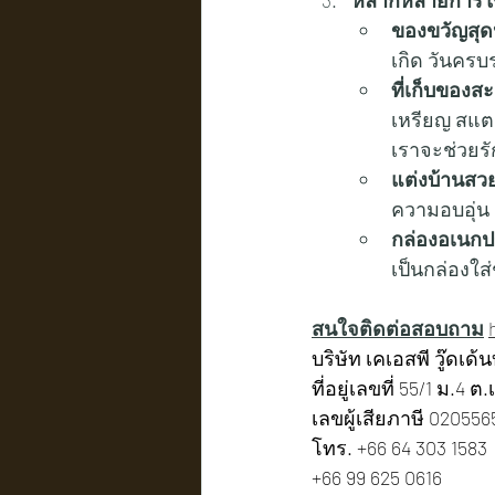
ของขวัญสุด
เกิด วันครบ
ที่เก็บของส
เหรียญ สแตมป
เราจะช่วยรั
แต่งบ้านสวย
ความอบอุ่น
กล่องอเนกป
เป็นกล่องใ
สนใจติดต่อสอบถาม
บริษัท เคเอสพี วู๊ดเด้
ที่อยู่เลขที่ 55/1 ม.4
เลขผู้เสียภาษี 02055
โทร. +66 64 303 1583
+66 99 625 0616