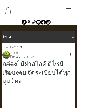
โพสต์
All Posts
Hi Q
All Posts
16 พ.ค.
ยาว 1 นาที
กล่องไม้ฝาสไลด์ ดีไซน์
ความรู้
เรียบง่าย จัดระเบียบได้ทุก
กล่องใส่ขนม
มุมห้อง