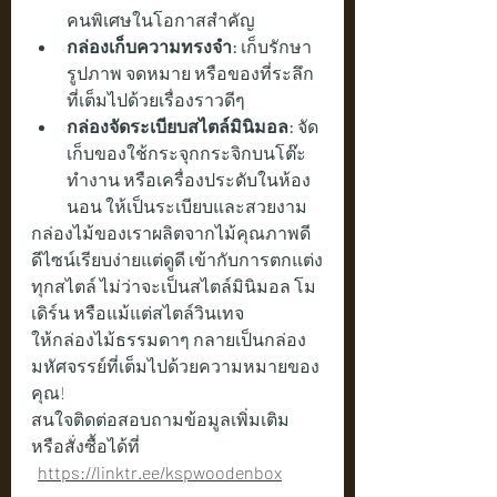
คนพิเศษในโอกาสสำคัญ
กล่องเก็บความทรงจำ:
 เก็บรักษา
รูปภาพ จดหมาย หรือของที่ระลึก
ที่เต็มไปด้วยเรื่องราวดีๆ
กล่องจัดระเบียบสไตล์มินิมอล:
 จัด
เก็บของใช้กระจุกกระจิกบนโต๊ะ
ทำงาน หรือเครื่องประดับในห้อง
นอน ให้เป็นระเบียบและสวยงาม
กล่องไม้ของเราผลิตจากไม้คุณภาพดี 
ดีไซน์เรียบง่ายแต่ดูดี เข้ากับการตกแต่ง
ทุกสไตล์ ไม่ว่าจะเป็นสไตล์มินิมอล โม
เดิร์น หรือแม้แต่สไตล์วินเทจ
ให้กล่องไม้ธรรมดาๆ กลายเป็นกล่อง
มหัศจรรย์ที่เต็มไปด้วยความหมายของ
คุณ!
สนใจติดต่อสอบถามข้อมูลเพิ่มเติม 
หรือสั่งซื้อได้ที่  
https://linktr.ee/kspwoodenbox