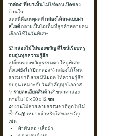
“กล่อง” ที่เขาเห็น
 ไม่ใช่ตอนเปิดของ
ด้านใน
และนี่คือเหตุผลที่ 
กล่องไม้สนแบบฝา
สไลด์
 กลายเป็นไอเท็มที่ลูกค้าหลายคน
เลือกใช้ในวันพิเศษ
--------------------------------------
🎁 
กล่องไม้ใส่ของขวัญ ดีไซน์เรียบหรู 
อบอุ่นทุกความรู้สึก
เปลี่ยนของขวัญธรรมดา ให้ดูพิเศษ
ตั้งแต่ยังไม่เปิดกล่อง 🤍กล่องไม้โทน
ธรรมชาติ สวย มินิมอล ให้ความรู้สึก
อบอุ่น เหมาะกับวันสำคัญทุกโอกาส
✨ 
รายละเอียดสินค้า
📏 ขนาดกล่อง
ภายใน 
10 x 30 x 12 ซม.
🌿 งานไม้สวย ลายธรรมชาติทุกใบไม่
ซ้ำกัน🎀 เหมาะสำหรับใส่ของขวัญ 
เช่น
ผ้าพันคอ / เสื้อผ้า
ของแฮนด์เมด