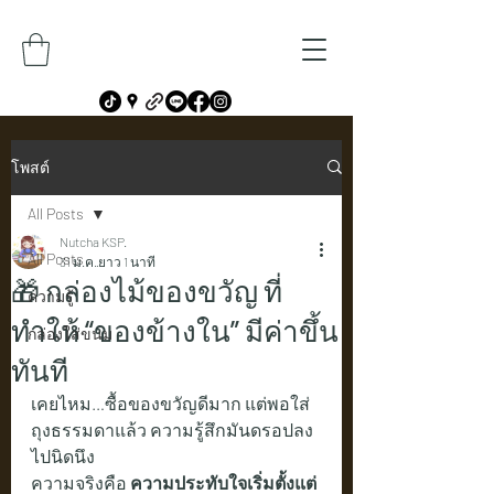
โพสต์
All Posts
Nutcha KSP.
All Posts
31 ม.ค.
ยาว 1 นาที
🎁 กล่องไม้ของขวัญ ที่
ความรู้
ทำให้ “ของข้างใน” มีค่าขึ้น
กล่องใส่ขนม
ทันที
เคยไหม…ซื้อของขวัญดีมาก แต่พอใส่
ถุงธรรมดาแล้ว ความรู้สึกมันดรอปลง
ไปนิดนึง
ความจริงคือ 
ความประทับใจเริ่มตั้งแต่ 