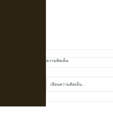
ความคิดเห็น
เขียนความคิดเห็น…
เหตุผลที่ร้านรองเท้าควรเปลี่ยน
มาใช้ "กล่องไม้สั่งทำ" สไตล์มินิ