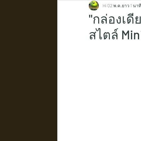
Hi Q
2 พ.ค.
ยาว 1 นาท
"กล่องเดีย
สไตล์ Min