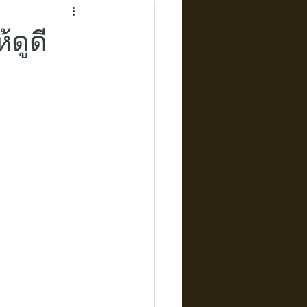
้ดูดี