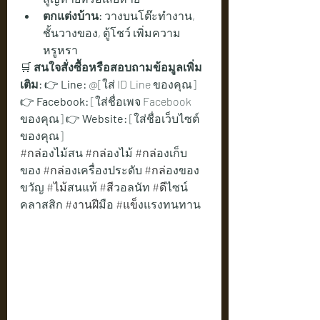
ตกแต่งบ้าน:
 วางบนโต๊ะทำงาน, 
ชั้นวางของ, ตู้โชว์ เพิ่มความ
หรูหรา
🛒 
สนใจสั่งซื้อหรือสอบถามข้อมูลเพิ่ม
เติม:
 👉 
Line:
 @[ใส่ ID Line ของคุณ] 
👉 
Facebook:
 [ใส่ชื่อเพจ Facebook 
ของคุณ] 👉 
Website:
 [ใส่ชื่อเว็บไซต์
ของคุณ]
#กล
่องไม้สน 
#กล
่องไม้ 
#กล
่องเก็บ
ของ 
#กล
่องเครื่องประดับ 
#กล
่องของ
ขวัญ 
#ไม
้สนแท้ 
#ส
ีวอลนัท 
#ด
ีไซน์
คลาสสิก 
#งานฝ
ีมือ 
#แข
็งแรงทนทาน