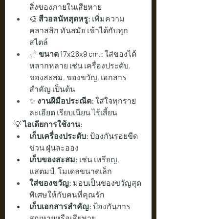
สิ่งของภายในเสียหาย
🎨 
สีวอลนัทสุดหรู:
 เพิ่มความ
คลาสสิก ทันสมัย เข้าได้กับทุก
สไตล์
📏 
ขนาด 17x26x9 cm.:
 ใส่ของได้
หลากหลาย เช่น เครื่องประดับ, 
ของสะสม, ของขวัญ, เอกสาร
สำคัญ เป็นต้น
✨ 
งานฝีมือประณีต:
 ใส่ใจทุกราย
ละเอียด เรียบเนียน ไร้เสี้ยน
💡 
ไอเดียการใช้งาน:
เก็บเครื่องประดับ:
 ป้องกันรอยขีด
ข่วน ฝุ่นละออง
เก็บของสะสม:
 เช่น เหรียญ, 
แสตมป์, โมเดลขนาดเล็ก
ใส่ของขวัญ:
 มอบเป็นของขวัญสุด
พิเศษให้กับคนที่คุณรัก
เก็บเอกสารสำคัญ:
 ป้องกันการ
สูญหายหรือเสียหาย