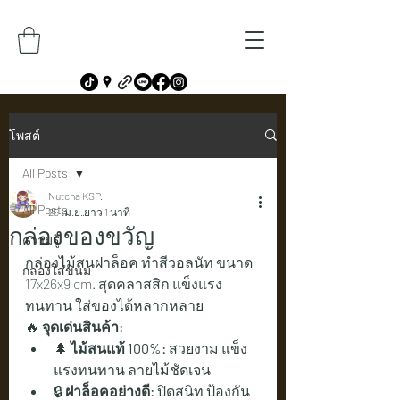
โพสต์
All Posts
Nutcha KSP.
All Posts
25 เม.ย.
ยาว 1 นาที
กล่องของขวัญ
ความรู้
กล่องไม้สนฝาล็อค ทำสีวอลนัท ขนาด 
กล่องใส่ขนม
17x26x9 cm. สุดคลาสสิก แข็งแรง
ทนทาน ใส่ของได้หลากหลาย
🔥 
จุดเด่นสินค้า:
🌲 
ไม้สนแท้ 100%:
 สวยงาม แข็ง
แรงทนทาน ลายไม้ชัดเจน
🔒 
ฝาล็อคอย่างดี:
 ปิดสนิท ป้องกัน