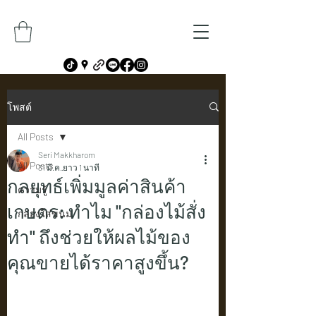
โพสต์
All Posts
Seri Makkharom
All Posts
31 มี.ค.
ยาว 1 นาที
กลยุทธ์เพิ่มมูลค่าสินค้า
ความรู้
เกษตร: ทำไม "กล่องไม้สั่ง
กล่องใส่ขนม
ทำ" ถึงช่วยให้ผลไม้ของ
คุณขายได้ราคาสูงขึ้น?