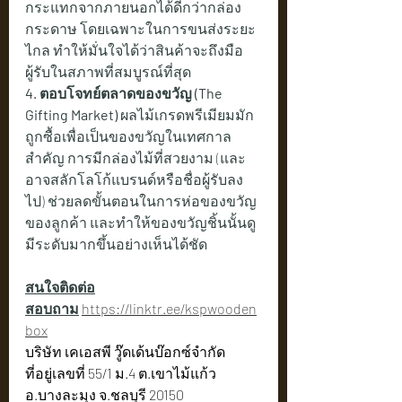
กระแทกจากภายนอกได้ดีกว่ากล่อง
กระดาษ โดยเฉพาะในการขนส่งระยะ
ไกล ทำให้มั่นใจได้ว่าสินค้าจะถึงมือ
ผู้รับในสภาพที่สมบูรณ์ที่สุด
4. ตอบโจทย์ตลาดของขวัญ (The 
Gifting Market)
 ผลไม้เกรดพรีเมียมมัก
ถูกซื้อเพื่อเป็นของขวัญในเทศกาล
สำคัญ การมีกล่องไม้ที่สวยงาม (และ
อาจสลักโลโก้แบรนด์หรือชื่อผู้รับลง
ไป) ช่วยลดขั้นตอนในการห่อของขวัญ
ของลูกค้า และทำให้ของขวัญชิ้นนั้นดู
มีระดับมากขึ้นอย่างเห็นได้ชัด
สนใจติดต่อ
สอบถาม
https://linktr.ee/kspwooden
box
บริษัท เคเอสพี วู๊ดเด้นบ๊อกซ์จำกัด
ที่อยู่เลขที่ 55/1 ม.4 ต.เขาไม้แก้ว 
อ.บางละมุง จ.ชลบุรี 20150