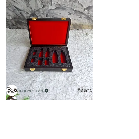
เกี่ยวกับ
ห้องตัวอย่างงานกล่องไม้ แพคเกจสินค้า
จากไม้ชนิดต่างๆ สำหรับลู
...
อ่านเพิ่มเติม
คน
boxoverover
ติดตาม
เจษฎา กระสังข์
ติดตาม
ดูเพิ่ม
ดูสมาชิกทั้งหมด (2)
0
0
2