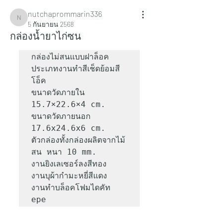
nutchaprommarin336
nutchaprommarin336
5 กันยายน 2568
กล่องน้ำยาไก่ซน
กล่องไม่สนแบบฝาล็อค

ประเภทงานทำสีเช็ดย้อมสี
โอ็ค

ขนาดวัดภายใน 
15.7×22.6×4 cm.

ขนาดวัดภายนอก 
17.6x24.6x6 cm.

ตัวกล่องทั้งกล่องผลิตจากไม้
สน หนา 10 mm.

งานยิงเลเซอร์ลงสีทอง

งานบุผ้ากำมะหยี่สีแดง

งานทำบล็อคโฟมไดคัท 
epe