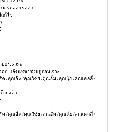
16/04/2025  
วน 3 กล่อง รอคิว
ีแก้ไข
ว
5 
16/04/2025
กออก  แจ้งนัชชาช่วยดูตอนเจาะ
/คุณอีฟ /คุณวิชัย /คุณอั้ม /คุณนุ้ย /คุณเคลลี่ /
ร้อยแล้ว
5
/คุณอีฟ /คุณวิชัย /คุณอั้ม /คุณนุ้ย /คุณเคลลี่ /