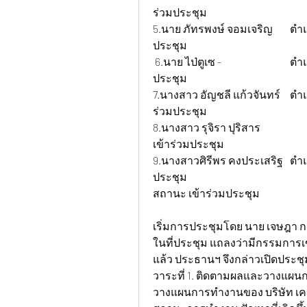
ร่วมประชุม  
5.นาย ภัทรพงษ์ จอมเจริญ 	ตำแหน่ง oparetor 			สถานะ เข้าร่วม
ประชุม  
 6.นาย ไป่ตูเซ - 			ตำแหน่งผู้ช่วยช่าง 			สถานะ เข้าร่วม
ประชุม
7.นางสาว อัญชลี แก้วจันทร์	ตำแหน่ง แอดมิน+สโตร์ 			สถานะ เข้า
ร่วมประชุม
8.นางสาว รุจิรา ปุริสาร 		ตำแหน่่งฝ่ายบุคคล 			สถานะ ไม่
เข้าร่วมประชุม  
9.นางสาวศิรีพร คงประเสริฐ 	ตำแหน่ง manager 			สถานะ เข้าร่วม
ประชุม
สถานะ เข้าร่วมประชุม
เริ่มการประชุมโดย นาย เจษฎา ก
ในที่ประชุม แถลงว่ามีกรรมการเ
แล้ว ประธานฯ จึงกล่าวเปิดประชุ
วาระที่ 1. ติดตามผลและวางแผน
วางแผนการทำงานของ บริษัท เคเอส