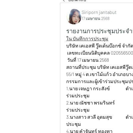
Siriporn jantabut
17 เมษายน 2568
รายงานการประชุมประจำวั
ใน บันทึกการประชุม
บริษัท เคเอสพี วู๊ดเด้นบ๊อกซ์ จำกั
 เลขทะเบียนนิติบุคคล 0205565007
 วันที่ 17 เมษายน 2568
สถานที่ประชุม บริษัท เคเอสพีวู๊ดเ
55/1 หมู่ 4 ต.เขาไม้แก้ว อำเภอบาง
กรรมการและผู้เข้าร่วมประชุมป
1.นาย เจษฎา กระสังข์ 		ตำแหน่ง กรรมการบริษัท			สถานะ เข้า
ร่วมประชุม
2.นาย ณัชชา พรมรินทร์ 		ตำแหน่ง ธุรการ+บัญชี 			สถานะ เข้า
ร่วมประชุม
3.นางสาว สวลี อุดมสุข 		ตำแหน่ง ฝ่ายผลิต 			สถานะ เข้าร่วม
ประชุม  
4.นาย คำจันทร์ ทองทา 		ตำแหน่ง ฝ่ายผลิต 			สถานะ เข้า