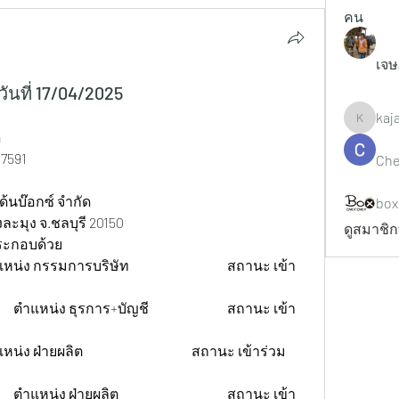
คน
เจษ
นที่ 17/04/2025
kaj
kajaljad
ด
591  
Che
ด้นบ๊อกซ์ จำกัด
box
ละมุง จ.ชลบุรี 20150  
ดูสมาชิก
ระกอบด้วย