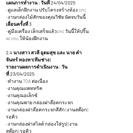
แผนการทำงาน : วันที่ 24/04/2025
-ดูแลเด็กฝึกงาน ปรับโครงสร้างห้อง cnc
-งานกล่องไม้สักของคุณวิชัย นัดจบวันนี้ 
เลื่อนครั้งที่ 3
-คู่มือเครื่อง เล็กเสร็จแล้วcnc วันนี้ให้ปริ๊น 
wi cnc ให้น้องฝึกงาน
2.4 นางสาว สวลี อุดมสุข และ นาย คำ
จันทร์ ทองทา(ทีมช่าง)    
รายงานผลการดำเนินงาน : วัน
ที่ 23/04/2025   
-ทำงาน TOA ต่อเนื่อง
-งานคุณแพททริค
-งานคุณอเล็กซ์
-งานคุณพาย กล่องฝาล๊อคกระจก
-งานกล่องฝาล๊อคกระจกสีสัก (งานสต๊อก) 
รอคิว
-งานกล่องฝาสไลด์ กล่องใส่รูป (งาน
สต๊อก) รอคิว