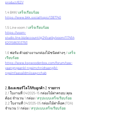
product/621/
1.4 BKK/ 
เสร็จเรียบร้อย
https://www.bkk.social/topic/1387740
1.5 Line voom / 
เสร็จเรียบร้อย
https://voom-
studio.line.biz/account/@241catby/voom/117454
6201586303793
1.6 ฟอรัม ตัวอย่างงานกล่องไม้ชนิดต่างๆ /
 เสร็จ
เรียบร้อย
https://www.kspwoodenbox.com/forum/taw-
yaangngaankl-ngaimchnidtaang/kl-
ngaimfaasaildmiisaaycchab
2.ยิงเลเซอร์โลโก้กับลูกค้า 2 รายการ
2.1 ใบงานที่ 04/2025-15 กล่องไม้ฝาครอบ (คุณ
ต้อง) จำนวน 1 กล่อง /
 สรุปแบบเสร็จเรียบร้อย
2.2
ใบงานที่ 04/2025-05 กล่องไม้ฝาล็อค (TOA) 
จำนวน 51 กล่อง /
 สรุปแบบเสร็จเรียบร้อย