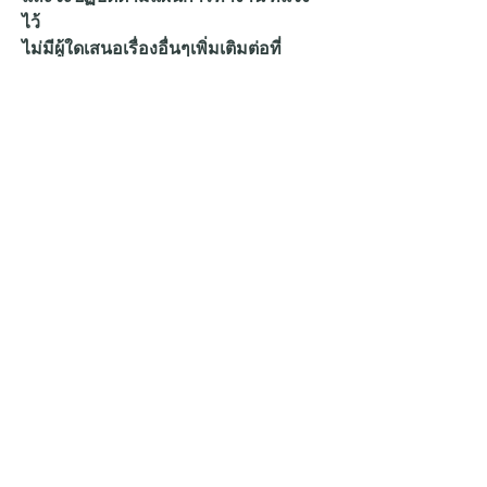
ไว้
ไม่มีผู้ใดเสนอเรื่องอื่นๆเพิ่มเติมต่อที่
ประชุมเพื่อพิจารณาต่ออีก
ประธาน กล่าวปิดจบวาระงานประชุมราย
วันและให้ทุกคนไปปฏิบัติตามแผนการ
ทำงานประจำวันได้เลย
0
1
6
Write a comment...
Newest
kidsadajarn
Jun 14, 2024
อัพเดทงานแอดมินวันที่ 14/06/2024 
FB 2 รายการ
 1.อัพเดทติดตามงานหลังจากลูกค้าได้รับสินด้า 
คุณบุญชู 