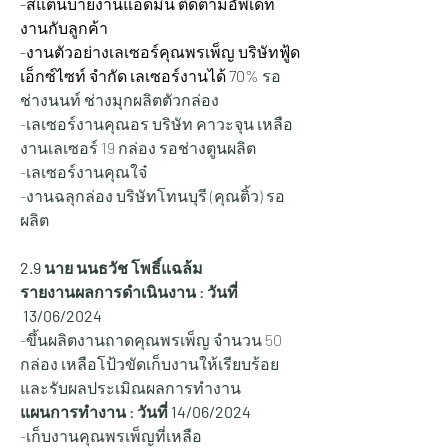
-สแตนบายงานแอดมิน ติดตามอัพเดท
งานกับลูกค้า
-งานตัวอย่างเลเซอร์คุณพรเพ็ญ บริษัทฟู้ด 
เอ็กซ์ไซท์ จำกัด เลเซอร์งานได้ 70% 
รอ
ช่างนนท์ ช่างมุกผลิตตัวกล่อง
-เลเซอร์งานคุณอร บริษัท คาวะจุน เหลือ
งานเลเซอร์ 19 กล่อง รอช่างตูนผลิต
-เลเซอร์งานคุณใจ๋ 
-งานฉลุกล่อง บริษัทโทนบุรี (คุณติ้ว) รอ
ผลิต
2.9 นาย นนธวัช โพธิ์แฉล้ม
รายงานผลการดำเนินงาน : วันที่ 
 13/06/2024
-ขึ้นผลิตงานถาดคุณพรเพ็ญ จำนวน 50 
กล่อง เหลือโป้วขัดเก็บงานให้เรียบร้อย
และรับผลประเมิณผลการทำงาน
แผนการทำงาน : วันที่ 14/06/2024
-เก็บงานคุณพรเพ็ญที่เหลือ