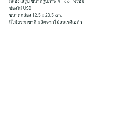
กล่องใส่รูป ขนาดรูปภาพ 4” x 6” พร้อม
ช่องใส่ USB
ขนาดกล่อง 12.5 x 23.5 cm.
สีไม้ธรรมขาติ ผลิตจากไม้สนเรดิเอต้า
news subscription form
send
kspwoodenbox@gmail.com
+66 64 303 1583
/
+66 99 625 0616